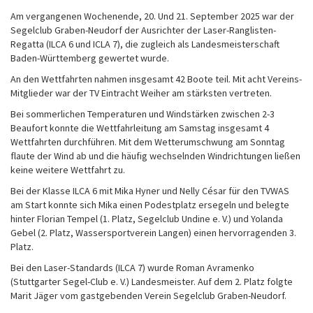
Am vergangenen Wochenende, 20. Und 21. September 2025 war der
Segelclub Graben-Neudorf der Ausrichter der Laser-Ranglisten-
Regatta (ILCA 6 und ICLA 7), die zugleich als Landesmeisterschaft
Baden-Württemberg gewertet wurde.
An den Wettfahrten nahmen insgesamt 42 Boote teil. Mit acht Vereins-
Mitglieder war der TV Eintracht Weiher am stärksten vertreten.
Bei sommerlichen Temperaturen und Windstärken zwischen 2-3
Beaufort konnte die Wettfahrleitung am Samstag insgesamt 4
Wettfahrten durchführen. Mit dem Wetterumschwung am Sonntag
flaute der Wind ab und die häufig wechselnden Windrichtungen ließen
keine weitere Wettfahrt zu.
Bei der Klasse ILCA 6 mit Mika Hyner und Nelly César für den TVWAS
am Start konnte sich Mika einen Podestplatz ersegeln und belegte
hinter Florian Tempel (1. Platz, Segelclub Undine e. V.) und Yolanda
Gebel (2. Platz, Wassersportverein Langen) einen hervorragenden 3.
Platz.
Bei den Laser-Standards (ILCA 7) wurde Roman Avramenko
(Stuttgarter Segel-Club e. V.) Landesmeister. Auf dem 2. Platz folgte
Marit Jäger vom gastgebenden Verein Segelclub Graben-Neudorf.