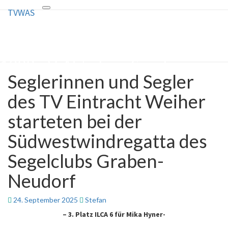
TVWAS
Toggle
TVWAS
navigation
Turnverein Eintracht Weiher
1903 e.V. Abteilung Segeln
Seglerinnen und Segler
Seglerinnen
und
des TV Eintracht Weiher
Segler
des
starteten bei der
TV
Eintracht
Südwestwindregatta des
Weiher
starteten
Segelclubs Graben-
bei
der
Neudorf
Südwestwindregatta
des
Segelclubs
24. September 2025
Stefan
Graben-
– 3. Platz ILCA 6 für Mika Hyner-
Neudorf