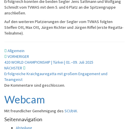
Erfolgreich konnten die beiden Segler Jens Sattmann und Wolfgang
Schmidt vom TVWAS mit dem 5. und 6 Platz an die Spitzengruppe
anschließen.
Auf den weiteren Platzierungen der Segler vom TVWAS folgten
Steffen Ott, Max Ott, Jürgen Richter und Jürgen Riffel (erste Regatta-
Teilnahme).
Allgemein
Beitragsnavigation
VORHERIGER
420 WORLD CHAMPIONSHIP | Türkei | 01.–09. Juli 2025
NÄCHSTER
Erfolgreiche Kraichgauregatta mit großem Engagement und
Teamgeist
Die Kommentare sind geschlossen.
Webcam
Mit freundlicher Genehmigung des
SCUbW
.
Seitennavigation
Abteilung