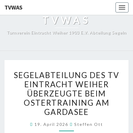
TVWAS
Togg
navig
TVWAS
Turnverein Eintracht Weiher 1903 E.V. Abteilung Segeln
SEGELABTEILUNG
SEGELABTEILUNG DES TV
DES
EINTRACHT WEIHER
TV
ÜBERZEUGTE BEIM
EINTRACHT
WEIHER
OSTERTRAINING AM
ÜBERZEUGTE
GARDASEE
BEIM
OSTERTRAINING
19. April 2026
Steffen Ott
AM